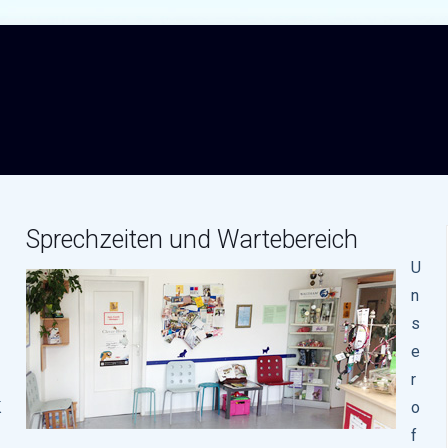
Sprechzeiten und Wartebereich
U
n
s
e
r
K
o
f