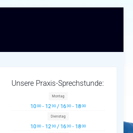
Unsere Praxis-Sprechstunde:
Montag
10
- 12
/ 16
- 18
00
30
30
00
Dienstag
10
- 12
/ 16
- 18
00
30
30
00