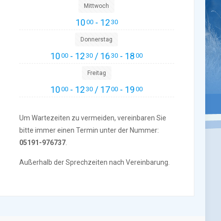
Mittwoch
10
- 12
00
30
Donnerstag
10
- 12
/ 16
- 18
00
30
30
00
Freitag
10
- 12
/ 17
- 19
00
30
00
00
Um Wartezeiten zu vermeiden, vereinbaren Sie
bitte immer einen Termin unter der Nummer:
05191-976737
.
Außerhalb der Sprechzeiten nach Vereinbarung.