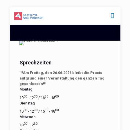
Sprechzeiten
!!!Am Freitag, den 26.06.2026 bleibt die Praxis
aufgrund einer Veranstaltung den ganzen Tag
geschlossen!!!
Montag
00
30
30
00
10
- 12
/ 16
- 18
Dienstag
00
30
30
00
10
- 12
/ 16
- 18
Mittwoch
00
30
10
- 12