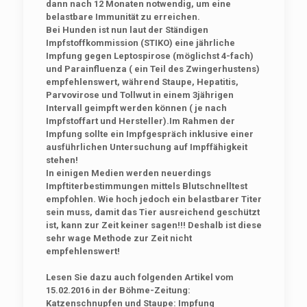
dann nach 12 Monaten notwendig, um eine
belastbare Immunität zu erreichen.
Bei Hunden ist nun laut der Ständigen
Impfstoffkommission (STIKO) eine jährliche
Impfung gegen Leptospirose (möglichst 4-fach)
und Parainfluenza ( ein Teil des Zwingerhustens)
empfehlenswert, während Staupe, Hepatitis,
Parvovirose und Tollwut in einem 3jährigen
Intervall geimpft werden können ( je nach
Impfstoffart und Hersteller).Im Rahmen der
Impfung sollte ein Impfgespräch inklusive einer
ausführlichen Untersuchung auf Impffähigkeit
stehen!
In einigen Medien werden neuerdings
Impftiterbestimmungen mittels Blutschnelltest
empfohlen. Wie hoch jedoch ein belastbarer Titer
sein muss, damit das Tier ausreichend geschützt
ist, kann zur Zeit keiner sagen!!! Deshalb ist diese
sehr wage Methode zur Zeit nicht
empfehlenswert!
Lesen Sie dazu auch folgenden Artikel vom
15.02.2016 in der Böhme-Zeitung:
Katzenschnupfen und Staupe: Impfung