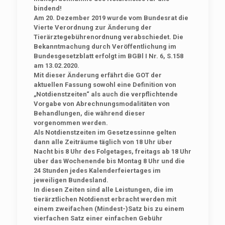
bindend!
Am 20. Dezember 2019 wurde vom Bundesrat die
Vierte Verordnung zur Änderung der
Tierärztegebührenordnung verabschiedet. Die
Bekanntmachung durch Veröffentlichung im
Bundesgesetzblatt erfolgt im BGBl I Nr. 6, S.158
am 13.02.2020.
Mit dieser Änderung erfährt die GOT der
aktuellen Fassung
sowohl eine Definition von
„Notdienstzeiten“
als auch die verpflichtende
Vorgabe von Abrechnungsmodalitäten von
Behandlungen, die während dieser
vorgenommen werden.
Als
Notdienstzeiten
im Gesetzessinne gelten
dann
alle Zeiträume täglich von 18 Uhr über
Nacht bis 8 Uhr des Folgetages, freitags ab 18 Uhr
über das Wochenende bis Montag 8 Uhr und die
24 Stunden jedes Kalenderfeiertages im
jeweiligen Bundesland.
In diesen Zeiten sind alle Leistungen, die im
tierärztlichen Notdienst erbracht werden mit
einem
zweifachen (Mindest-)Satz bis zu einem
vierfachen Satz einer einfachen Gebühr