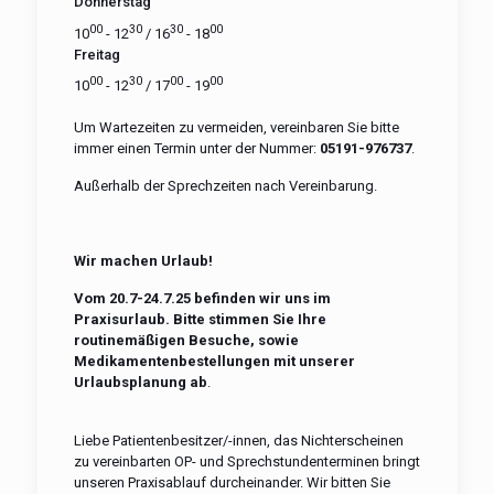
Donnerstag
00
30
30
00
10
- 12
/ 16
- 18
Freitag
00
30
00
00
10
- 12
/ 17
- 19
Um Wartezeiten zu vermeiden, vereinbaren Sie bitte
immer einen Termin unter der Nummer:
05191-976737
.
Außerhalb der Sprechzeiten nach Vereinbarung.
Wir machen Urlaub!
Vom 20.7-24.7.25 befinden wir uns im
Praxisurlaub. Bitte stimmen Sie Ihre
routinemäßigen Besuche, sowie
Medikamentenbestellungen mit unserer
Urlaubsplanung ab
.
Liebe Patientenbesitzer/-innen, das Nichterscheinen
zu vereinbarten OP- und Sprechstundenterminen bringt
unseren Praxisablauf durcheinander. Wir bitten Sie